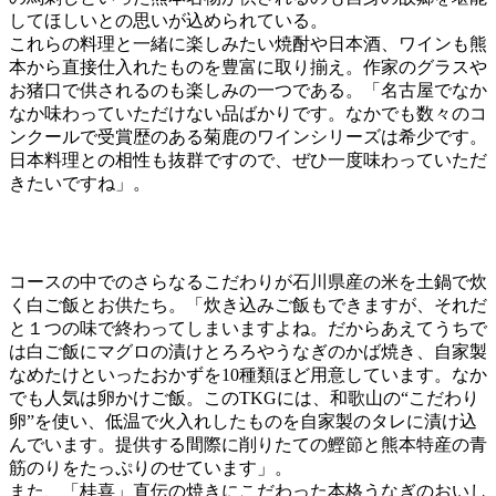
してほしいとの思いが込められている。
これらの料理と一緒に楽しみたい焼酎や日本酒、ワインも熊
本から直接仕入れたものを豊富に取り揃え。作家のグラスや
お猪口で供されるのも楽しみの一つである。「名古屋でなか
なか味わっていただけない品ばかりです。なかでも数々のコ
ンクールで受賞歴のある菊鹿のワインシリーズは希少です。
日本料理との相性も抜群ですので、ぜひ一度味わっていただ
きたいですね」。
コースの中でのさらなるこだわりが石川県産の米を土鍋で炊
く白ご飯とお供たち。「炊き込みご飯もできますが、それだ
と１つの味で終わってしまいますよね。だからあえてうちで
は白ご飯にマグロの漬けとろろやうなぎのかば焼き、自家製
なめたけといったおかずを10種類ほど用意しています。なか
でも人気は卵かけご飯。このTKGには、和歌山の“こだわり
卵”を使い、低温で火入れしたものを自家製のタレに漬け込
んでいます。提供する間際に削りたての鰹節と熊本特産の青
筋のりをたっぷりのせています」。
また、「桂喜」直伝の焼きにこだわった本格うなぎのおいし