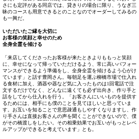
さにも定評がある同店では、貸きりの場合に限り、うなぎ三
昧のコースも用意できるとのことなのでオーダーしてみるの
も一興だ。
いただいたご縁を大切に
お客様の笑顔と幸せのため
全身全霊を傾ける
「来店してくださったお客様が来たときよりももっと笑顔
に、幸せになって帰っていただけるよう、常に高いパフォー
マンスができるよう準備をし、全身全霊を傾けるよう心がけ
ています」と話す豊岡さん。毎朝足を運ぶ柳橋市場で仕入れ
る食材に加え、酒器や器など気に入ったものは1回電話で注
文するだけでなく、どんなに遠くても必ず出向き、作り手と
話をしてから仕入れを行う。「お客さんにいいものを提供す
るためには、相手にも僕のことを見てほしいと思っていま
す。お互いを知ることで意思疎通もしやすくなりますし、作
り手さんは直接お客さんの声を聞くことができないので、僕
がその橋渡しをしたい。その相乗効果でお互いがもっとレベ
ルアップができると考えています」とも。