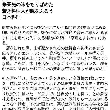
修業先の味をちりばめた
若き料理人が腕をふるう
日本料理
街並み保存地区にも指定されている四間道の1本西側にある
細い裏通りの沢井筋。微かに響く水琴窟の音色に導かれるま
まに足を進めた先にある建物の2階に『京道とよおか』はあ
る。
店を訪れた際、まず驚かされるのは舞台を彷彿とさせる
広々としたエントランス。梁がなく木材がアールを描く天
井、歴史を積み上げてきた那古野をイメージした地層のよう
な壁。さらに、木目を活かしたなぐりパネルやガラス、鉄骨
が見事に融合した和モダンの贅沢な空間に誰もが息をのむ。
引き戸を開け、店の奥へと足を進めると高野槙の1枚カウン
ター越しに笑顔で迎えてくれるのは熊本出身の店主・豊岡京
介さん。小学生の頃に料理人になると決め、中学になってよ
り現実的に描いた「30歳までには自分の店を持つ」との夢を
叶えるため、自身が立てた綿密な人生設計から一度もぶれる
ことなく精進。その計画とは、高校は調理科のある学校を選
び18歳で調理師免許を取得。その後、老舗料亭「赤坂浅田」