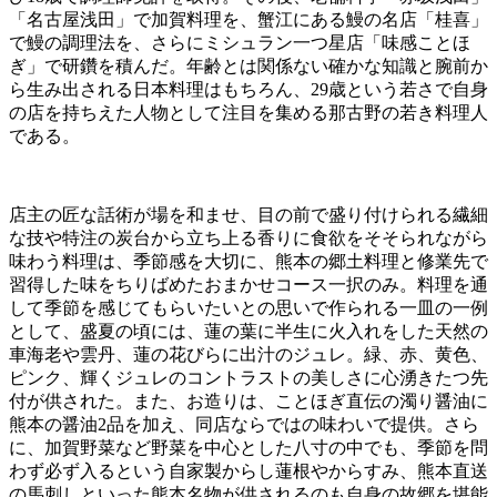
「名古屋浅田」で加賀料理を、蟹江にある鰻の名店「桂喜」
で鰻の調理法を、さらにミシュラン一つ星店「味感ことほ
ぎ」で研鑽を積んだ。年齢とは関係ない確かな知識と腕前か
ら生み出される日本料理はもちろん、29歳という若さで自身
の店を持ちえた人物として注目を集める那古野の若き料理人
である。
店主の匠な話術が場を和ませ、目の前で盛り付けられる繊細
な技や特注の炭台から立ち上る香りに食欲をそそられながら
味わう料理は、季節感を大切に、熊本の郷土料理と修業先で
習得した味をちりばめたおまかせコース一択のみ。料理を通
して季節を感じてもらいたいとの思いで作られる一皿の一例
として、盛夏の頃には、蓮の葉に半生に火入れをした天然の
車海老や雲丹、蓮の花びらに出汁のジュレ。緑、赤、黄色、
ピンク、輝くジュレのコントラストの美しさに心湧きたつ先
付が供された。また、お造りは、ことほぎ直伝の濁り醤油に
熊本の醤油2品を加え、同店ならではの味わいで提供。さら
に、加賀野菜など野菜を中心とした八寸の中でも、季節を問
わず必ず入るという自家製からし蓮根やからすみ、熊本直送
の馬刺しといった熊本名物が供されるのも自身の故郷を堪能