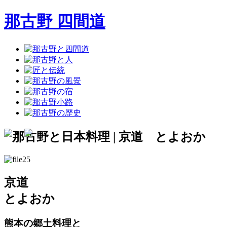
那古野 四間道
京道
とよおか
熊本の郷土料理と