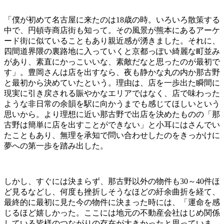
「僕が初めて名古屋に来たのは18歳の時。いろいろ散策する
中で、円頓寺商店街も知って。その風景が熊本にあるアーケ
ード街に似ていることもあり親近感が湧きました。それに、
四間道界隈の裏路地に入っていくと京都っぽい綺麗な町並み
があり、素直にかっこいいな、素敵だなと思ったのが最初で
す」。豊岡さんは店を出すなら、夜も静かな丸の内か那古野
と最初から決めていたという。理由は、店を一歩出た瞬間に
現実に引き戻される賑やかなエリアではなく、店で味わった
ような非日常の余韻を駅に向かうまでも感じてほしいという
思いから。より理想に近い那古野で出店を決めたものの「那
古野は簡単に店を出すことができない」と小耳にはさんでい
たこともあり、無理を承知で問い合わせしたのをきっかけに
夢への第一歩を踏み出した。
しかし、すぐには決まらず、那古野以外の物件も30～40件ほ
ど見るなどし、何度も挫折しそうなほどの紆余曲折を経て、
最終的に最初に見た今の物件に決まった時には、「運命を感
じるほど嬉しかった。ここには地元の不動産会社はじめ関係
している皆様のつながりの存在が大きかったと思っていま