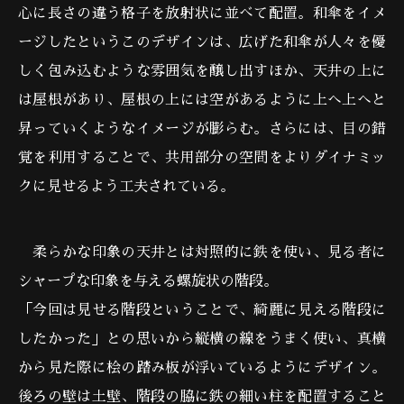
心に長さの違う格子を放射状に並べて配置。和傘をイメ
ージしたというこのデザインは、広げた和傘が人々を優
しく包み込むような雰囲気を醸し出すほか、天井の上に
は屋根があり、屋根の上には空があるように上へ上へと
昇っていくようなイメージが膨らむ。さらには、目の錯
覚を利用することで、共用部分の空間をよりダイナミッ
クに見せるよう工夫されている。
柔らかな印象の天井とは対照的に鉄を使い、見る者に
シャープな印象を与える螺旋状の階段。
「今回は見せる階段ということで、綺麗に見える階段に
したかった」との思いから縦横の線をうまく使い、真横
から見た際に桧の踏み板が浮いているようにデザイン。
後ろの壁は土壁、階段の脇に鉄の細い柱を配置すること