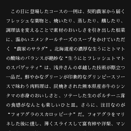
この日に登場したコースの一例は、契約農家から届く
フレッシュな葉物と、焼いたり、蒸したり、醸したり、
調理法を変えることで素材のおいしさを引き出した根菜
に、温かいエメンタールチーズのスープをかけていただ
く “農家のサラダ”。北海道産の濃厚な生うにとトマト
の酸味のバランスが絶妙な“生うにとフレッシュトマト
のスパゲッティ”は、浅井さんの卓越した技術が際立つ
一品だ。鮮やかなグリーンが印象的なグリンピースソー
スで味わう肉料理は、炭焼きされた熊本県産赤牛のシン
タマの赤身のおいしさと、ソテーした生のポルチーニ茸
の食感がなんとも楽しいひと皿。さらに、注目なのが
“フォアグラのスカロッピーナ”だ。フォアグラをマリ
ネした後に燻し、薄くスライスして富有柿や洋梨、マン