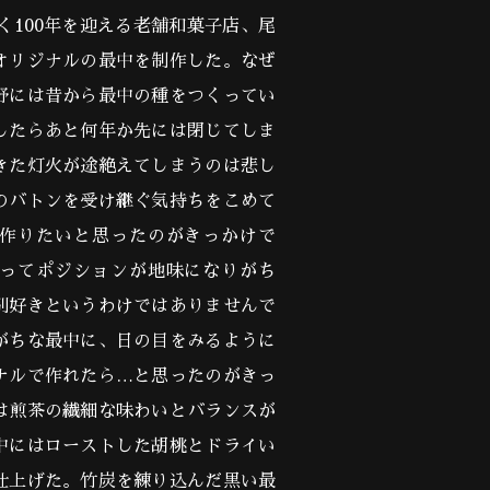
なく100年を迎える老舗和菓子店、尾
オリジナルの最中を制作した。なぜ
野には昔から最中の種をつくってい
したらあと何年か先には閉じてしま
きた灯火が途絶えてしまうのは悲し
のバトンを受け継ぐ気持ちをこめて
作りたいと思ったのがきっかけで
ってポジションが地味になりがち
別好きというわけではありませんで
がちな最中に、日の目をみるように
ナルで作れたら…と思ったのがきっ
は煎茶の繊細な味わいとバランスが
中にはローストした胡桃とドライい
仕上げた。竹炭を練り込んだ黒い最