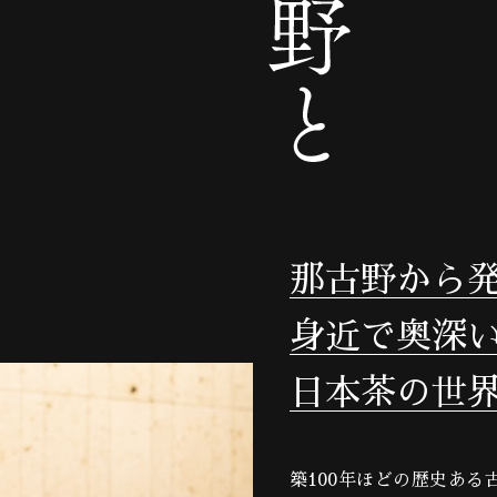
那古野から
身近で奥深
日本茶の世
築100年ほどの歴史あ