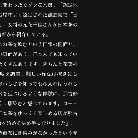
れ変わったモダンな茶房。「認定地
古屋市より認定された建造物で「日
と、女将の元花千佳さんが日本茶の
古野から紹介している。
にお茶を飲むという日常の側面と、
の側面があり、日本人でも知ってい
たくさんあります。きちんと茶葉の
度を調整。難しい作法は抜きにし
おいしさを知ってもらえればうれし
常を近づけるような体験に、那古野
くり馴染むと感じています。コーヒ
日本茶をゆっくり楽しめる店が那古
房を始める決め手になりました」。
め煎茶に馴染みがなかったという元