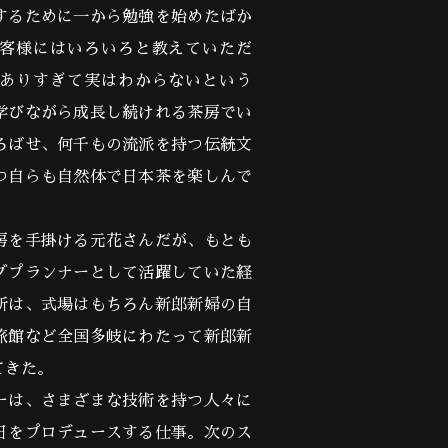
するために一から勉強を始めたばか
客様にはいろいろと教えていただ
ありすぎて実はわからないという
学びながら成長し続けれる茶房でい
ろばせ、何千もの流派を持つ伝統文
つ自らも自然体で日本茶を楽しんで
を手掛ける元花さんだが、もとも
グプランナーとして活躍していた経
所は、式場はもちろん新郎新婦の自
旅館など全国多岐にわたって新郎新
てきた。
ーは、さまざまな技術を持つ人々に
日をプロデュースする仕事。次のス