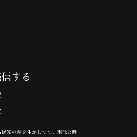
発信する
い
界
る古民家の趣を生かしつつ、現代と呼