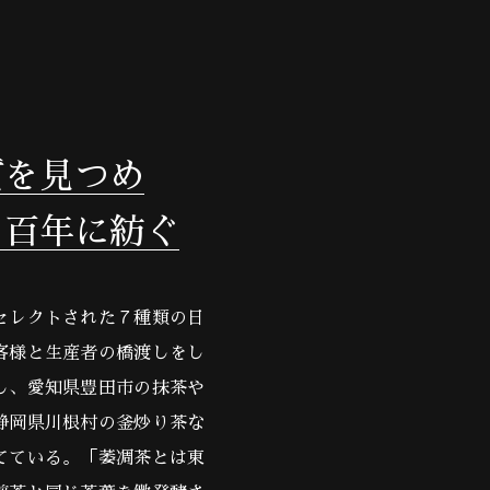
質を見つめ
の百年に紡ぐ
セレクトされた７種類の日
客様と生産者の橋渡しをし
し、愛知県豊田市の抹茶や
静岡県川根村の釜炒り茶な
てている。「萎凋茶とは東