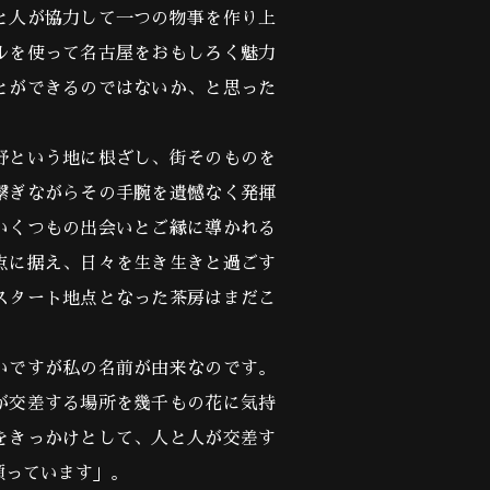
と人が協力して一つの物事を作り上
ルを使って名古屋をおもしろく魅力
とができるのではないか、と思った
野という地に根ざし、街そのものを
繋ぎながらその手腕を遺憾なく発揮
いくつもの出会いとご縁に導かれる
点に据え、日々を生き生きと過ごす
スタート地点となった茶房はまだこ
。
いですが私の名前が由来なのです。
が交差する場所を幾千もの花に気持
をきっかけとして、人と人が交差す
願っています」。