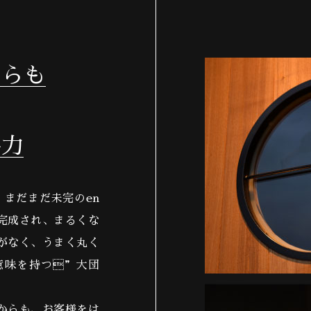
からも
協力
、まだまだ未完のen
完成され、まるくな
がなく、うまく丸く
意味を持つ”大団
からも、お客様をは