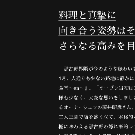
料理と真摯に
向き合う姿勢は
さらなる高みを
那古野界隈が今のような賑わいを
4月、人通りも少ない路地に静か
食堂～en～』。「オープン当初
様も少なく、大変な思いをしまし
るオーナーシェフの藤井昭彦さん
二人三脚で店を盛り立て、本格的
軽に味わえる那古野の隠れ家的レ