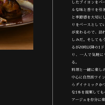
したブイヨンをベ
ルな味と香りを引
と季節感を大切に
りをベースとして
が変わるので、訪
しみだ。そしても
るが20時以降の1
り、一人で気軽に
る。
料理と一緒に楽し
中心に自然派ワイン
らダイナミックか
な1本を提案しても
アージュを存分に