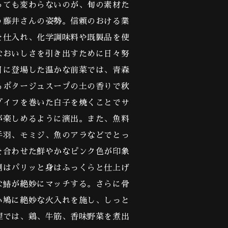
ても変わらないのが、旬の素材た
う藤井さんの姿勢。信頼のおける業
を仕入れ、化学調味料や既製品を使
なおいしさを引き出すために日々努
日に登場した温かな前菜では、青森
るポタージュスープの土の香りで秋
ダイフを巻いた白子を焼くことでサ
が楽しめるように演出。また、魚料
手羽、モミジ、魚のアラなどでとっ
を合わせた鮮やかなピンク色が印象
側はパリッと身はふっくらと仕上げ
な鰆が絶妙にマッチする。さらに骨
小鳩に絶妙な火入れを施し、しっと
理では、鶏、牛筋、香味野菜を煮出