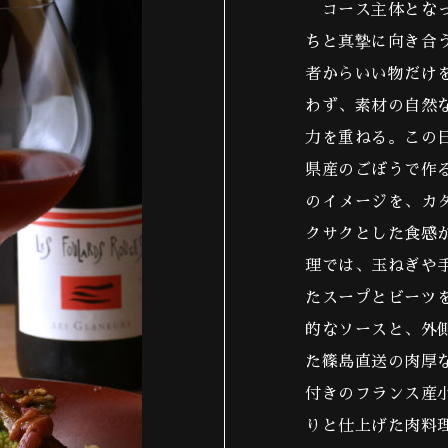
コース主体となっ
ちと真摯に向き合
者からいい物だけ
わず、素材の自然
力を重ねる。この
県産のごぼうで作
のイメージを、カ
クサクとした食感
理では、玉ねぎや
たスープとビーツ
的なソースと、外
た篠島直送の肉厚
付きのフランス産
りと仕上げた肉料