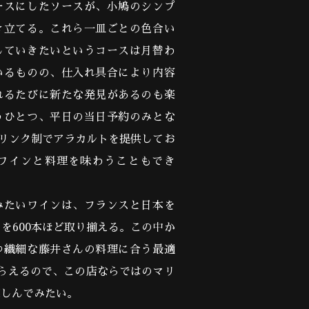
ースにしたソースが、小鳩のシンプ
き立てる。これら一皿ごとの色合い
していきたいというコースは月替わ
いるものの、仕入れ具合により内容
れるたびに新たな発見があるのも楽
うひとつ、平日の当日予約のみとな
ドリンク制でアラカルトを提供してお
ワインと料理を味わうこともでき
みたいワインは、フランスと日本を
を600本ほど取り揃える。この中か
つ繊細な藤井さんの料理に合う最適
らえるので、この店ならではのマリ
楽しんでみたい。